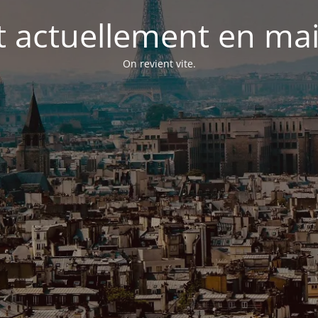
st actuellement en m
On revient vite.