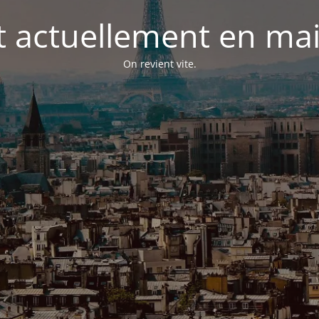
st actuellement en m
On revient vite.