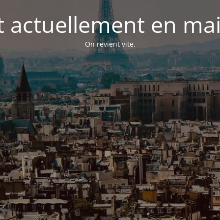
st actuellement en m
On revient vite.