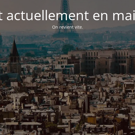
st actuellement en m
On revient vite.